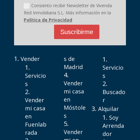
Consiento recibir Newsletter de Vivenda
Red Inmobiliaria S.L. Más información en la
Política de Privacidad
Suscribirme
Vender
s de
Madrid
Servicio
Servicio
s
Vender
s
mi casa
Buscado
en
Vender
r
Móstole
mi casa
Alquilar
s
en
Soy
Fuenlab
Arrenda
Vender
rada
dor